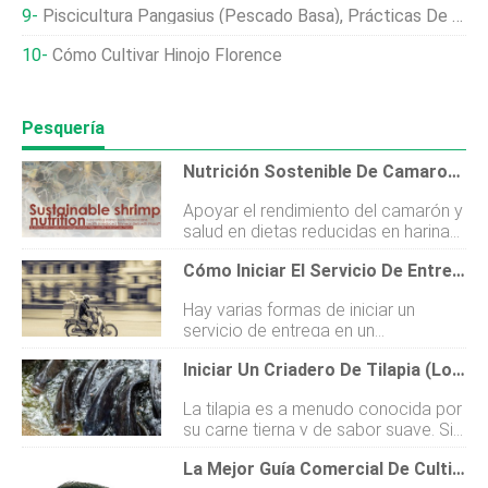
Piscicultura Pangasius (pescado Basa), Prácticas De Cultivo
Cómo Cultivar Hinojo Florence
Pesquería
Nutrición Sostenible De Camarones
Apoyar el rendimiento del camarón y
salud en dietas reducidas en harina
de pescado con Prosaf® de Otavio
Cómo Iniciar El Servicio De Entrega A Domicilio En Restaurantes
Serino Castro y Nadège Richard,
Phileo Lesaffre Animal Care, Francia
Hay varias formas de iniciar un
El uso de harina de pescado en
servicio de entrega en un
piensos comerciales ha disminuido
restaurante. La primera es iniciar un
de un promedio del 30 por ciento al
Iniciar Un Criadero De Tilapia (lo Que Debe Saber)
restaurante y agregar un servicio de
15 por ciento en los últimos años,
entrega. Otra forma es poseer un
sujeto a la etapa de vida del
La tilapia es a menudo conocida por
servicio de entrega y adjuntar a
camarón, sistemas de producción e
su carne tierna y de sabor suave. Sin
algunos restaurantes en su localidad.
intensidad. Además, estimaciones
embargo, También es uno de los
Otros métodos incluyen franquicias,
recientes sugieren que el uso de
La Mejor Guía Comercial De Cultivo De Peces De Tilapia Para Principiantes
peces comestibles más populares
convertirse en socio o comprar un
harina de pescado se puede reducir