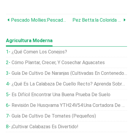
Pescado Mollies:Pescado De Color Amarillo Moteado Y Negro
Pez Betta:la Colorida Y Emparejada Especie Separada De Un Luchador Marino
Agricultura Moderna
¿Qué Comen Los Conejos?
Cómo Plantar, Crecer, Y Cosechar Aguacates
Guía De Cultivo De Naranjas (cultivadas En Contenedores)
¿Qué Es La Calabaza De Cuello Recto? Aprenda Sobre Las Variedades De Calabaza De Cuello Recto
Es Difícil Encontrar Una Buena Prueba De Suelo
Revisión De Husqvarna YTH24V54:una Cortadora De Césped Con Potencia Y Maniobrabilidad
Guía De Cultivo De Tomates (pequeños)
¡Cultivar Calabazas Es Divertido!